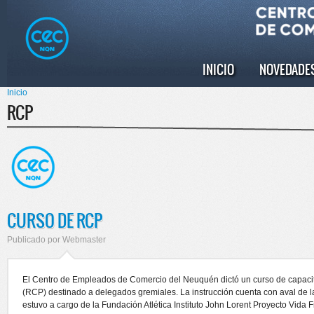
Pasar al
Skip to
contenido
navigation
principal
INICIO
NOVEDADE
Menú principal
Inicio
Se encuentra usted aquí
RCP
CURSO DE RCP
Publicado por
Webmaster
El Centro de Empleados de Comercio del Neuquén dictó un curso de capaci
(RCP) destinado a delegados gremiales. La instrucción cuenta con aval de la
estuvo a cargo de la Fundación Atlética Instituto John Lorent Proyecto Vida 