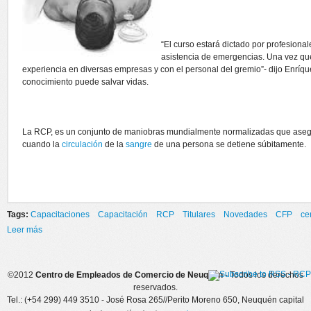
“El curso estará dictado por profesional
asistencia de emergencias. Una vez que
experiencia en diversas empresas y con el personal del gremio”- dijo Enríqu
conocimiento puede salvar vidas.
La RCP, es un conjunto de maniobras mundialmente normalizadas que ase
cuando la
circulación
de la
sangre
de una persona se detiene súbitamente.
Tags:
Capacitaciones
Capacitación
RCP
Titulares
Novedades
CFP
ce
Leer más
sobre COMIENZA EL CURSO DE RESUCITACION
CARDIOPULMONAR (RCP)
©2012
Centro de Empleados de Comercio de Neuquén
- Todos los derechos
reservados.
Tel.: (+54 299) 449 3510 - José Rosa 265//Perito Moreno 650, Neuquén capital