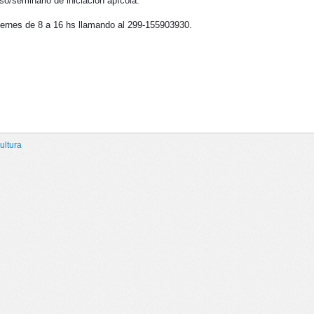
o/seminario de iniciación apícola.
viernes de 8 a 16 hs llamando al 299-1559039
30.
ultura
PICULTURA”: