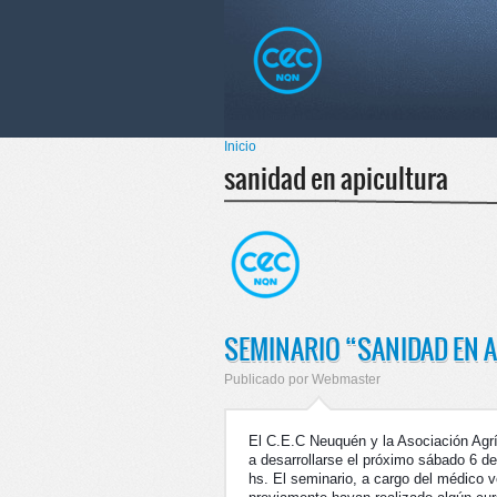
Pasar al
Skip to
contenido
navigation
principal
Menú principal
Inicio
Se encuentra usted aquí
sanidad en apicultura
SEMINARIO “SANIDAD EN 
Publicado por
Webmaster
El C.E.C Neuquén y la Asociación Agrí
a desarrollarse el próximo sábado 6 d
hs. El seminario, a cargo del médico ve