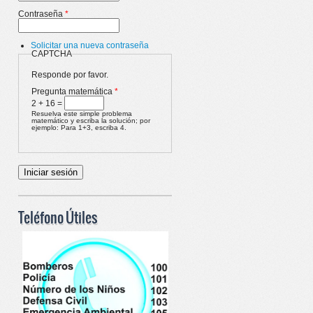
Contraseña
*
Solicitar una nueva contraseña
CAPTCHA
Responde por favor.
Pregunta matemática
*
2 + 16 =
Resuelva este simple problema
matemático y escriba la solución; por
ejemplo: Para 1+3, escriba 4.
Teléfono Útiles