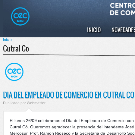
Pasar al
Skip to
contenido
navigation
principal
INICIO
NOVEDADE
Menú principal
Inicio
Se encuentra usted aquí
Cutral Co
DIA DEL EMPLEADO DE COMERCIO EN CUTRAL CO
Publicado por
Webmaster
El lunes 26/09 celebramos el Día del Empleado de Comercio con 
Cutral Có. Queremos agradecer la presencia del intendente José 
Mercosur, Prof. Ramón Rioseco y la Secretaria de Desarrollo Soci