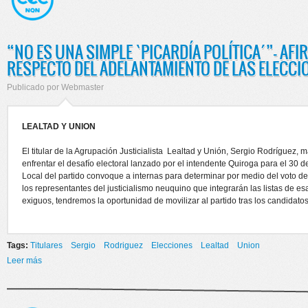
“NO ES UNA SIMPLE `PICARDÍA POLÍTICA´”- AF
RESPECTO DEL ADELANTAMIENTO DE LAS ELECCI
Publicado por
Webmaster
LEALTAD Y UNION
El titular de la Agrupación Justicialista Lealtad y Unión, Sergio Rodríguez,
enfrentar el desafío electoral lanzado por el intendente Quiroga para el 30 d
Local del partido convoque a internas para determinar por medio del voto de
los representantes del justicialismo neuquino que integrarán las listas de es
exiguos, tendremos la oportunidad de movilizar al partido tras los candidat
Tags:
Titulares
Sergio
Rodriguez
Elecciones
Lealtad
Union
Leer más
sobre “NO ES UNA SIMPLE `PICARDÍA POLÍTICA´”- AFIRMÓ
RODRÍGUEZ RESPECTO DEL ADELANTAMIENTO DE LAS
ELECCIONES LOCALES