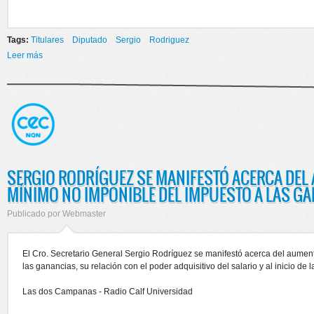
Tags:
Titulares
Diputado
Sergio
Rodriguez
Leer más
sobre “LOS CORTES DE RUTA ESTÁN DESTRUYENDO LA ESCUELA
PÚBLICA”- DIJO EL DIPUTADO SERGIO RODRÍGUEZ
SERGIO RODRÍGUEZ SE MANIFESTÓ ACERCA DEL
MÍNIMO NO IMPONIBLE DEL IMPUESTO A LAS G
Publicado por
Webmaster
El Cro. Secretario General Sergio Rodríguez se manifestó acerca del aumen
las ganancias, su relación con el poder adquisitivo del salario y al inicio de 
Las dos Campanas - Radio Calf Universidad