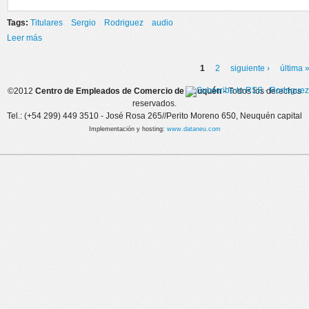
Tags:
Titulares
Sergio
Rodriguez
audio
Leer más
sobre SERGIO RODRÍGUEZ SE MANIFESTÓ ACERCA DEL AUMENTO
DEL MÍNIMO NO IMPONIBLE DEL IMPUESTO A LAS GANANCIAS
1
2
siguiente ›
última 
Páginas
©2012
Centro de Empleados de Comercio de Neuquén
- Todos los derechos
reservados.
Tel.: (+54 299) 449 3510 - José Rosa 265//Perito Moreno 650, Neuquén capital
Implementación y hosting:
www.dataneu.com