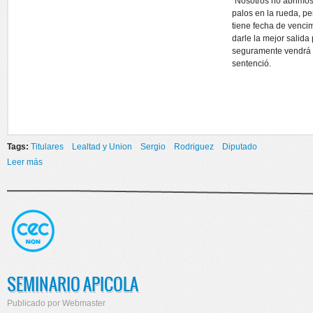
“Nosotros no abrimos
palos en la rueda, p
tiene fecha de venci
darle la mejor salida
seguramente vendrá 
sentenció.
Tags:
Titulares
Lealtad y Union
Sergio
Rodriguez
Diputado
Leer más
sobre AGRUPACIÓN LEALTAD Y UNIÓN PERONISTA
SEMINARIO APICOLA
Publicado por
Webmaster