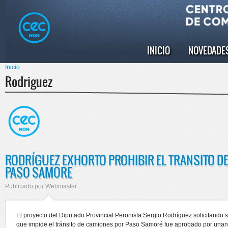
Pasar al
Skip to
contenido
navigation
principal
INICIO
NOVEDADE
Menú principal
Inicio
Se encuentra usted aquí
Rodriguez
RODRÍGUEZ EXHORTO PROHIBIR EL TRANSITO D
PASO SAMORE
Publicado por
Webmaster
El proyecto del Diputado Provincial Peronista Sergio Rodríguez solicitando 
que impide el tránsito de camiones por Paso Samoré fue aprobado por unan