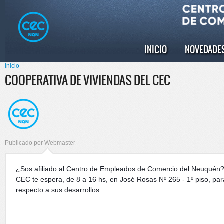
Pasar al
Skip to
contenido
navigation
principal
INICIO
NOVEDADE
Menú principal
Inicio
Se encuentra usted aquí
COOPERATIVA DE VIVIENDAS DEL CEC
Publicado por
Webmaster
¿Sos afiliado al Centro de Empleados de Comercio del Neuquén?
CEC te espera, de 8 a 16 hs, en José Rosas Nº 265 - 1º piso, par
respecto a sus desarrollos.