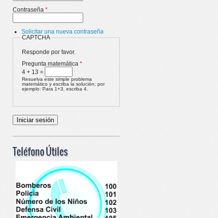
Contraseña
*
Solicitar una nueva contraseña
CAPTCHA
Responde por favor.
Pregunta matemática
*
4 + 13 =
Resuelva este simple problema
matemático y escriba la solución; por
ejemplo: Para 1+3, escriba 4.
Teléfono Útiles