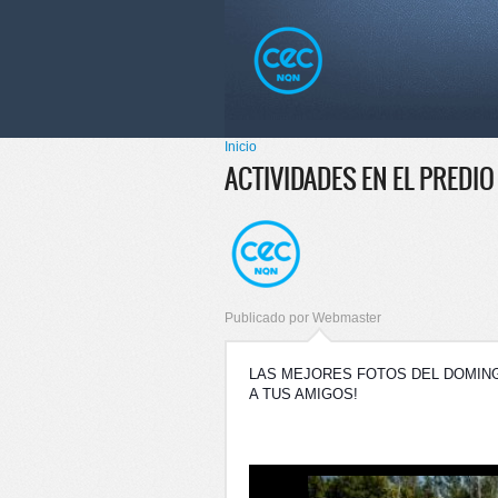
Pasar al
Skip to
contenido
navigation
principal
Menú principal
Inicio
Se encuentra usted aquí
ACTIVIDADES EN EL PREDIO
Publicado por
Webmaster
LAS MEJORES FOTOS DEL DOMING
A TUS AMIGOS!