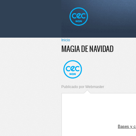
Pasar al
Skip to
contenido
navigation
principal
Menú principal
Inicio
Se encuentra usted aquí
MAGIA DE NAVIDAD
Publicado por
Webmaster
Bases y c