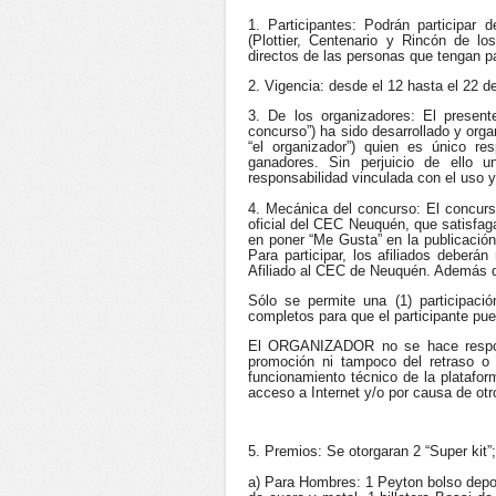
1. Participantes: Podrán participar
(Plottier, Centenario y Rincón de l
directos de las personas que tengan pa
2. Vigencia: desde el 12 hasta el 22 d
3. De los organizadores: El presen
concurso”) ha sido desarrollado y or
“el organizador”) quien es único re
ganadores. Sin perjuicio de ello 
responsabilidad vinculada con el uso y
4. Mecánica del concurso: El concurs
oficial del CEC Neuquén, que satisfag
en poner “Me Gusta” en la publicación
Para participar, los afiliados deber
Afiliado al CEC de Neuquén. Además de
Sólo se permite una (1) participaci
completos para que el participante pu
El ORGANIZADOR no se hace responsab
promoción ni tampoco del retraso o
funcionamiento técnico de la platafor
acceso a Internet y/o por causa de o
5. Premios: Se
otorgaran 2 “Super kit
a) Para Hombres: 1 Peyton bolso deport