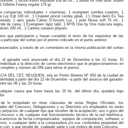
e hombre, 1 loción Kevin Absolute Edt 60 ml., 1 Nivea for men after Shave
1 Gillette Foamy regular 175 gr..
a compactas individuales + vitaminas, 1 evergreen sombra cuarteto, 1
a Luz Edt 100 ml., 1 Chatelet pincel cerdas jabalí, 1 L´Oreal derm Ex Tea
oreado, 1 aero paula Cahen D´Anvers Luz, 1 pote Nivea soft 75 ml., 1
rande de carey, 1 Evengreen lápiz labil, 1 MYB One by One máscara negra,
sión 200 ml., 1 Cartera canasto playero.
os que participaron y hayan cumplido el resto de los requisitos de las
participar del sorteo por el premio indicado en el punto anterior.
nunciados a través de un comentario en la misma publicación del sorteo
o: el ganador será anunciado el día 22 de Diciembre a las 12 horas. El
ndividual a la dirección de correo electrónico que le proporcionaremos en
ompleto y número de DNI para retirar el premio.
RMACIA DEL CEC NEUQUEN
, sita en Perito Moreno Nº 650 de la ciudad de
ntidad a partir del día 22 de Diciembre –a partir del anuncio del ganador-
ntre las 08 y las 20 horas.
cualquier causa que fuere hasta las 20 hs. del último día, quedará bajo
dor.
o de lo estipulado en otras cláusulas de estas Reglas Oficiales, los
ades del Concurso, Delegaciones y su Directorio y/o empleados no serán
 perjuicios de cualquier tipo que resulten de la aceptación, uso o gozo del
Concurso o de cualquier mal funcionamiento técnico de la red telefónica,
ecanismos de fecha computarizados, equipos de computación, software, u
smos, o cualquier daño a la computadora y/o sus contenidos propiedad del
ón con, o que resulte de, cualquier parte o con motivo de este Concurso.