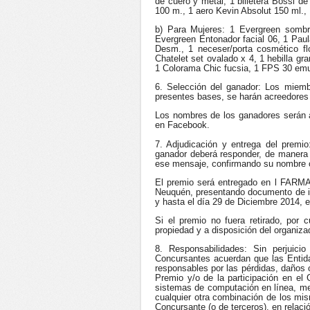
de cuero y metal, 1 billetera Bossi d
100 m., 1 aero Kevin Absolut 150 ml., 
b) Para Mujeres: 1 Evergreen sombr
Evergreen Entonador facial 06, 1 Paul
Desm., 1 neceser/porta cosmético fl
Chatelet set ovalado x 4, 1 hebilla g
1 Colorama Chic fucsia, 1 FPS 30 emul
6. Selección del ganador: Los miembr
presentes bases, se harán acreedores a 
Los nombres de los ganadores serán a
en Facebook.
7. Adjudicación y entrega del premi
ganador deberá responder, de manera i
ese mensaje, confirmando su nombre c
El premio será entregado en l FA
Neuquén, presentando documento de ide
y hasta el día 29 de Diciembre 2014, e
Si el premio no fuera retirado, por 
propiedad y a disposición del organiza
8. Responsabilidades: Sin perjuici
Concursantes acuerdan que las Entid
responsables por las pérdidas, daños o
Premio y/o de la participación en el 
sistemas de computación en línea, m
cualquier otra combinación de los mi
Concursante (o de terceros), en relaci