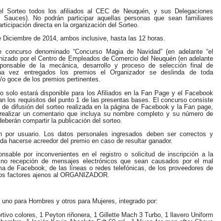
 del Sorteo todos los afiliados al CEC de Neuquén, y sus Delegaciones
os Sauces). No podrán participar aquellas personas que sean familiares
rticipación directa en la organización del Sorteo.
e Diciembre de 2014, ambos inclusive, hasta las 12 horas.
te concurso denominado “Concurso Magia de Navidad” (en adelante “el
ganizado por el Centro de Empleados de Comercio del Neuquén (en adelante
sponsable de la mecánica, desarrollo y proceso de selección final de
una vez entregados los premios el Organizador se deslinda de toda
/o goce de los premios pertinentes.
o solo estará disponible para los Afiliados en la Fan Page y el Facebook
an los requisitos del punto 1 de las presentas bases. El concurso consiste
 de difusión del sorteo realizada en la página de Facebook y la Fan page,
án realizar un comentario que incluya su nombre completo y su número de
berán compartir la publicación del sorteo.
ón por usuario. Los datos personales ingresados deben ser correctos y
eda hacerse acreedor del premio en caso de resultar ganador.
le por inconvenientes en el registro o solicitud de inscripción a la
 no recepción de mensajes electrónicos que sean causados por el mal
ma de Facebook, de las líneas o redes telefónicas, de los proveedores de
tros factores ajenos al ORGANIZADOR.
”; uno para Hombres y otros para Mujeres, integrado por:
ivo colores, 1 Peyton riñonera, 1 Gillette Mach 3 Turbo, 1 llavero Uniform