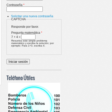
Contraseña
*
Solicitar una nueva contraseña
CAPTCHA
Responde por favor.
Pregunta matemática
*
7 + 4 =
Resuelva este simple problema
matemático y escriba la solución; por
ejemplo: Para 1+3, escriba 4.
Teléfono Útiles