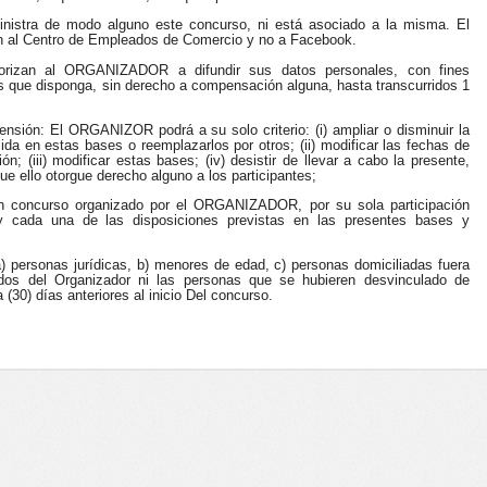
inistra de modo alguno este concurso, ni está asociado a la misma. El
ión al Centro de Empleados de Comercio y no a Facebook.
torizan al ORGANIZADOR a difundir sus datos personales, con fines
s que disponga, sin derecho a compensación alguna, hasta transcurridos 1
nsión: El ORGANIZOR podrá a su solo criterio: (i) ampliar o disminuir la
da en estas bases o reemplazarlos por otros; (ii) modificar las fechas de
n; (iii) modificar estas bases; (iv) desistir de llevar a cabo la presente,
e ello otorgue derecho alguno a los participantes;
en concurso organizado por el ORGANIZADOR, por su sola participación
y cada una de las disposiciones previstas en las presentes bases y
a) personas jurídicas, b) menores de edad, c) personas domiciliadas fuera
dos del Organizador ni las personas que se hubieren desvinculado de
a (30) días anteriores al inicio Del concurso.