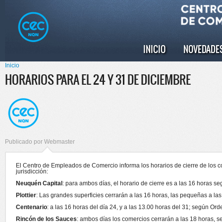
Pasar al
Skip to
contenido
navigation
principal
INICIO
NOVEDADE
Menú principal
Inicio
Se encuentra usted aquí
HORARIOS PARA EL 24 Y 31 DE DICIEMBRE
Publicado por
Webmaster
El Centro de Empleados de Comercio informa los horarios de cierre de los c
jurisdicción:
Neuquén Capital
: para ambos días, el horario de cierre es a las 16 horas
Plottier
: Las grandes superficies cerrarán a las 16 horas, las pequeñas a l
Centenario
: a las 16 horas del día 24, y a las 13.00 horas del 31; según O
Rincón de los Sauces
: ambos días los comercios cerrarán a las 18 horas,